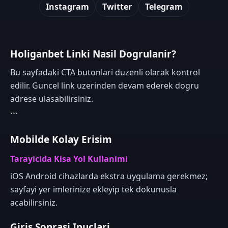
Instagram
Twitter
Telegram
Holiganbet Linki Nasil Dogrulanir?
Bu sayfadaki CTA butonlari duzenli olarak kontrol
edilir. Guncel link uzerinden devam ederek dogru
adrese ulasabilirsiniz.
```
Mobilde Kolay Erisim
Tarayicida Kisa Yol Kullanimi
iOS Android cihazlarda ekstra uygulama gerekmez;
sayfayi yer imlerinize ekleyip tek dokunusla
acabilirsiniz.
Giris Sonrasi Ipuclari