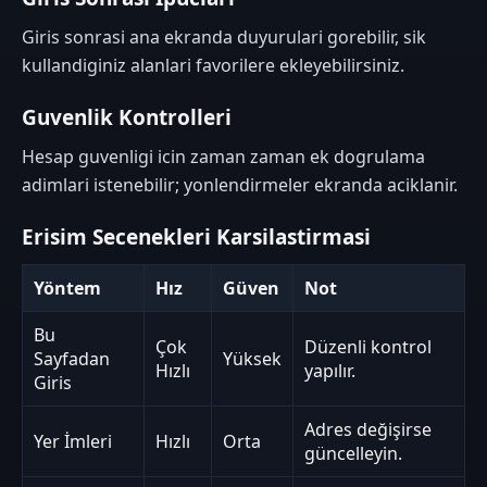
Giris sonrasi ana ekranda duyurulari gorebilir, sik
kullandiginiz alanlari favorilere ekleyebilirsiniz.
Guvenlik Kontrolleri
Hesap guvenligi icin zaman zaman ek dogrulama
adimlari istenebilir; yonlendirmeler ekranda aciklanir.
Erisim Secenekleri Karsilastirmasi
Yöntem
Hız
Güven
Not
Bu
Çok
Düzenli kontrol
Sayfadan
Yüksek
Hızlı
yapılır.
Giris
Adres değişirse
Yer İmleri
Hızlı
Orta
güncelleyin.