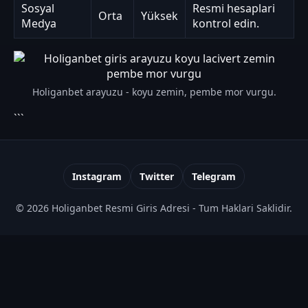
Sosyal
Resmi hesaplari
Orta
Yüksek
Medya
kontrol edin.
Holiganbet arayuzu - koyu zemin, pembe mor vurgu.
```
Instagram
Twitter
Telegram
© 2026 Holiganbet Resmi Giris Adresi - Tum Haklari Saklidir.