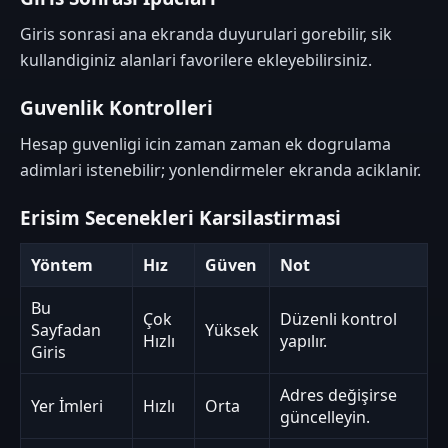
Giris sonrasi ana ekranda duyurulari gorebilir, sik
kullandiginiz alanlari favorilere ekleyebilirsiniz.
Guvenlik Kontrolleri
Hesap guvenligi icin zaman zaman ek dogrulama
adimlari istenebilir; yonlendirmeler ekranda aciklanir.
Erisim Secenekleri Karsilastirmasi
Yöntem
Hız
Güven
Not
Bu
Çok
Düzenli kontrol
Sayfadan
Yüksek
Hızlı
yapılır.
Giris
Adres değişirse
Yer İmleri
Hızlı
Orta
güncelleyin.