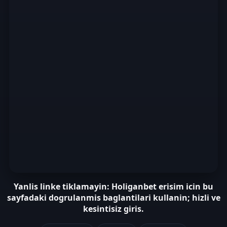
Yanlis linke tiklamayin: Holiganbet erisim icin bu
sayfadaki dogrulanmis baglantilari kullanin; hizli ve
kesintisiz giris.