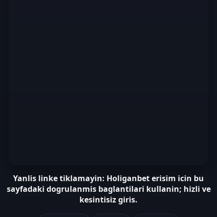
Yanlis linke tiklamayin: Holiganbet erisim icin bu
sayfadaki dogrulanmis baglantilari kullanin; hizli ve
kesintisiz giris.