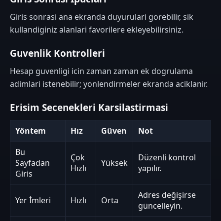
Giris sonrasi ana ekranda duyurulari gorebilir, sik
kullandiginiz alanlari favorilere ekleyebilirsiniz.
Guvenlik Kontrolleri
Hesap guvenligi icin zaman zaman ek dogrulama
adimlari istenebilir; yonlendirmeler ekranda aciklanir.
Erisim Secenekleri Karsilastirmasi
Yöntem
Hız
Güven
Not
Bu
Çok
Düzenli kontrol
Sayfadan
Yüksek
Hızlı
yapılır.
Giris
Adres değişirse
Yer İmleri
Hızlı
Orta
güncelleyin.