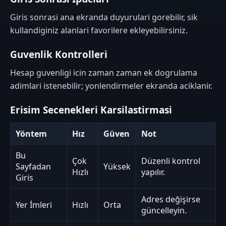
Giris sonrasi ana ekranda duyurulari gorebilir, sik
kullandiginiz alanlari favorilere ekleyebilirsiniz.
Guvenlik Kontrolleri
Hesap guvenligi icin zaman zaman ek dogrulama
adimlari istenebilir; yonlendirmeler ekranda aciklanir.
Erisim Secenekleri Karsilastirmasi
Yöntem
Hız
Güven
Not
Bu
Çok
Düzenli kontrol
Sayfadan
Yüksek
Hızlı
yapılır.
Giris
Adres değişirse
Yer İmleri
Hızlı
Orta
güncelleyin.