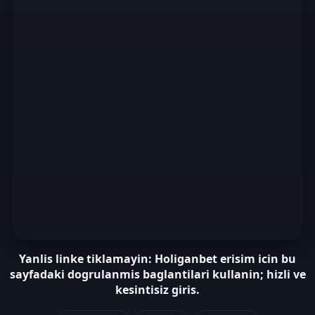
Yanlis linke tiklamayin: Holiganbet erisim icin bu
sayfadaki dogrulanmis baglantilari kullanin; hizli ve
kesintisiz giris.