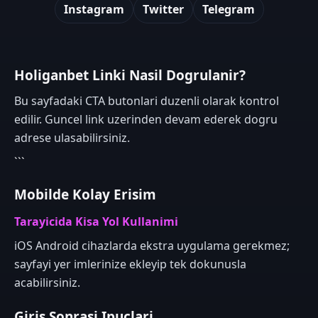
Instagram
Twitter
Telegram
Holiganbet Linki Nasil Dogrulanir?
Bu sayfadaki CTA butonlari duzenli olarak kontrol
edilir. Guncel link uzerinden devam ederek dogru
adrese ulasabilirsiniz.
```
Mobilde Kolay Erisim
Tarayicida Kisa Yol Kullanimi
iOS Android cihazlarda ekstra uygulama gerekmez;
sayfayi yer imlerinize ekleyip tek dokunusla
acabilirsiniz.
Giris Sonrasi Ipuclari