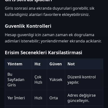
Giris sonrasi ana ekranda duyurulari gorebilir, sik
kullandiginiz alanlari favorilere ekleyebilirsiniz.
Guvenlik Kontrolleri
Hesap guvenligi icin zaman zaman ek dogrulama
adimlari istenebilir; yonlendirmeler ekranda aciklanir.
Erisim Secenekleri Karsilastirmasi
Yöntem
Hız
Güven
Not
Bu
Çok
Düzenli kontrol
Sayfadan
Yüksek
Hızlı
yapılır.
Giris
Adres değişirse
Yer İmleri
Hızlı
Orta
güncelleyin.