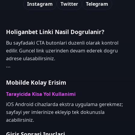
Instagram
Twitter
Telegram
Holiganbet Linki Nasil Dogrulanir?
Bu sayfadaki CTA butonlari duzenli olarak kontrol
edilir. Guncel link uzerinden devam ederek dogru
adrese ulasabilirsiniz.
```
Mobilde Kolay Erisim
Tarayicida Kisa Yol Kullanimi
iOS Android cihazlarda ekstra uygulama gerekmez;
sayfayi yer imlerinize ekleyip tek dokunusla
acabilirsiniz.
Giris Sonrasi Ipuclari