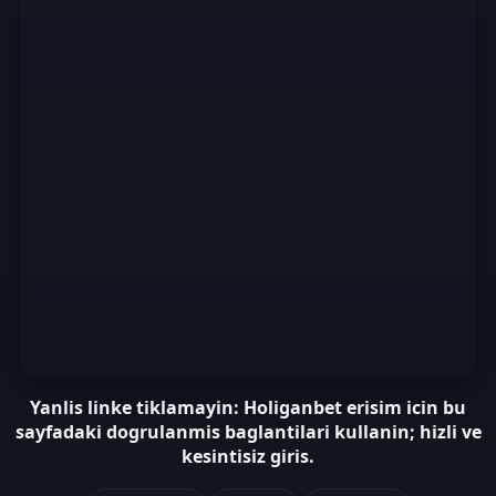
Yanlis linke tiklamayin: Holiganbet erisim icin bu
sayfadaki dogrulanmis baglantilari kullanin; hizli ve
kesintisiz giris.