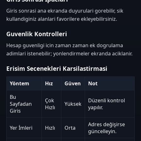
Giris sonrasi ana ekranda duyurulari gorebilir, sik
kullandiginiz alanlari favorilere ekleyebilirsiniz.
Guvenlik Kontrolleri
Hesap guvenligi icin zaman zaman ek dogrulama
adimlari istenebilir; yonlendirmeler ekranda aciklanir.
Erisim Secenekleri Karsilastirmasi
Yöntem
Hız
Güven
Not
Bu
Çok
Düzenli kontrol
Sayfadan
Yüksek
Hızlı
yapılır.
Giris
Adres değişirse
Yer İmleri
Hızlı
Orta
güncelleyin.