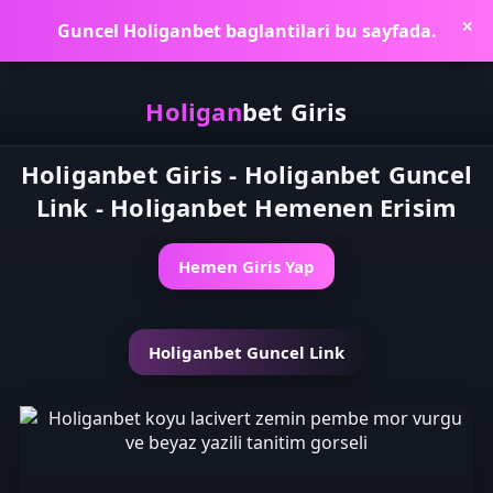
Guncel Holiganbet baglantilari bu sayfada.
✕
Holigan
bet
Giris
Holiganbet Giris - Holiganbet Guncel
Link - Holiganbet Hemenen Erisim
Hemen Giris Yap
Holiganbet Guncel Link