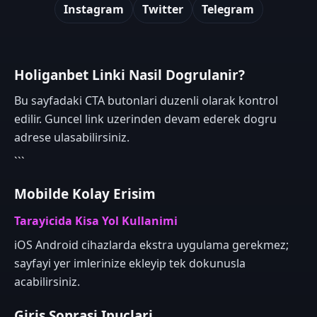
Instagram
Twitter
Telegram
Holiganbet Linki Nasil Dogrulanir?
Bu sayfadaki CTA butonlari duzenli olarak kontrol
edilir. Guncel link uzerinden devam ederek dogru
adrese ulasabilirsiniz.
```
Mobilde Kolay Erisim
Tarayicida Kisa Yol Kullanimi
iOS Android cihazlarda ekstra uygulama gerekmez;
sayfayi yer imlerinize ekleyip tek dokunusla
acabilirsiniz.
Giris Sonrasi Ipuclari