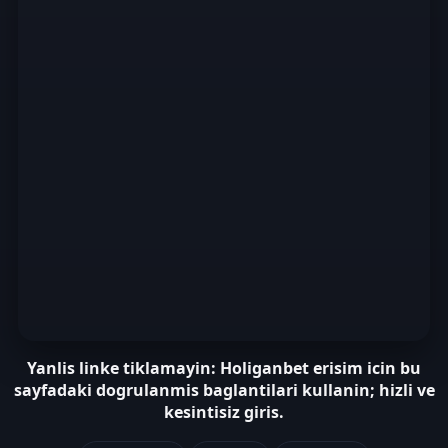
Yanlis linke tiklamayin: Holiganbet erisim icin bu
sayfadaki dogrulanmis baglantilari kullanin; hizli ve
kesintisiz giris.