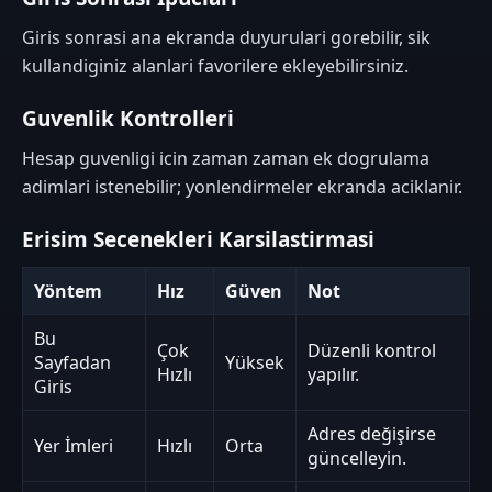
Giris sonrasi ana ekranda duyurulari gorebilir, sik
kullandiginiz alanlari favorilere ekleyebilirsiniz.
Guvenlik Kontrolleri
Hesap guvenligi icin zaman zaman ek dogrulama
adimlari istenebilir; yonlendirmeler ekranda aciklanir.
Erisim Secenekleri Karsilastirmasi
Yöntem
Hız
Güven
Not
Bu
Çok
Düzenli kontrol
Sayfadan
Yüksek
Hızlı
yapılır.
Giris
Adres değişirse
Yer İmleri
Hızlı
Orta
güncelleyin.