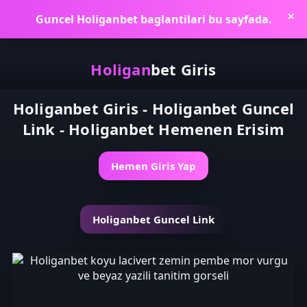
Guncel Holiganbet baglantilari bu sayfada.
✕
Holigan
bet
Giris
Holiganbet Giris - Holiganbet Guncel
Link - Holiganbet Hemenen Erisim
Hemen Giris Yap
Holiganbet Guncel Link