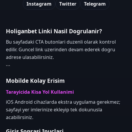
Instagram
Twitter
Telegram
Holiganbet Linki Nasil Dogrulanir?
Bu sayfadaki CTA butonlari duzenli olarak kontrol
edilir. Guncel link uzerinden devam ederek dogru
adrese ulasabilirsiniz.
```
Mobilde Kolay Erisim
Tarayicida Kisa Yol Kullanimi
iOS Android cihazlarda ekstra uygulama gerekmez;
sayfayi yer imlerinize ekleyip tek dokunusla
acabilirsiniz.
Giris Sonrasi Ipuclari