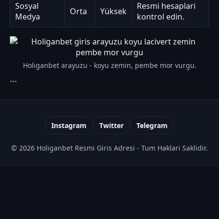
Sosyal
Resmi hesaplari
Orta
Yüksek
Medya
kontrol edin.
Holiganbet arayuzu - koyu zemin, pembe mor vurgu.
```
Instagram
Twitter
Telegram
© 2026 Holiganbet Resmi Giris Adresi - Tum Haklari Saklidir.