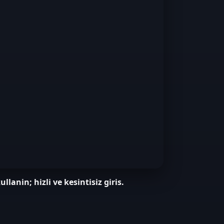
lanin; hizli ve kesintisiz giris.