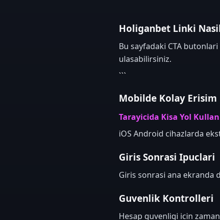
Holiganbet Linki Nasi
Bu sayfadaki CTA butonlari
ulasabilirsiniz.
```
Mobilde Kolay Erisim
Tarayicida Kisa Yol Kulla
iOS Android cihazlarda ekst
Giris Sonrasi Ipuclari
Giris sonrasi ana ekranda duy
Guvenlik Kontrolleri
Hesap guvenligi icin zaman