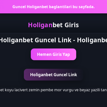
Guncel Holiganbet baglantilari bu sayfada.
Holigan
bet
Giris
- Holiganbet Guncel Link - Holigan
Hemen Giris Yap
Holiganbet Guncel Link