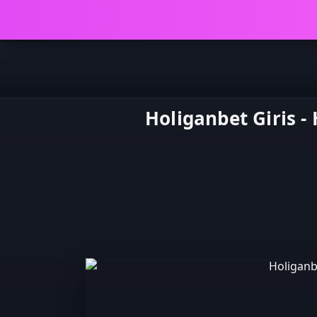
Holiganbet Giris 