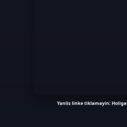
Yanlis linke tiklamayin: Holigan