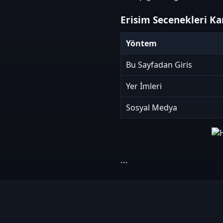
Erisim Secenekleri Ka
Yöntem
Bu Sayfadan Giris
Yer İmleri
Sosyal Medya
```