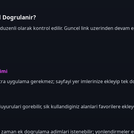
l Dogrulanir?
 duzenli olarak kontrol edilir. Guncel link uzerinden devam
nimi
ra uygulama gerekmez; sayfayi yer imlerinize ekleyip tek do
urulari gorebilir, sik kullandiginiz alanlari favorilere ekleye
 zaman ek dogrulama adimlari istenebilir; yonlendirmeler ek