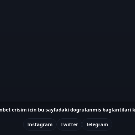
bet erisim icin bu sayfadaki dogrulanmis baglantilari kul
Instagram
Twitter
Telegram