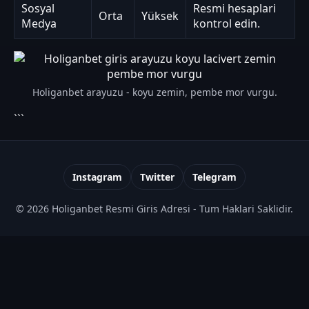
Sosyal
Resmi hesaplari
Orta
Yüksek
Medya
kontrol edin.
Holiganbet arayuzu - koyu zemin, pembe mor vurgu.
```
Instagram
Twitter
Telegram
© 2026 Holiganbet Resmi Giris Adresi - Tum Haklari Saklidir.