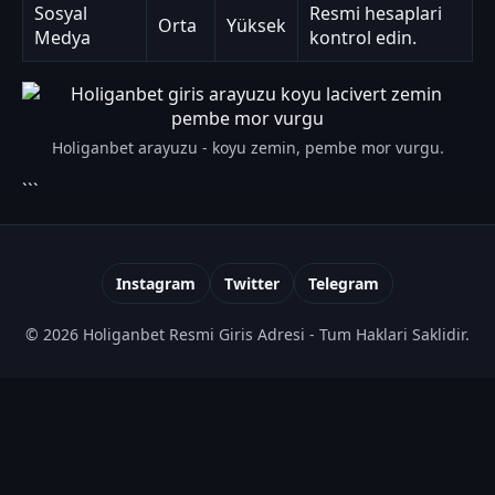
Sosyal
Resmi hesaplari
Orta
Yüksek
Medya
kontrol edin.
Holiganbet arayuzu - koyu zemin, pembe mor vurgu.
```
Instagram
Twitter
Telegram
© 2026 Holiganbet Resmi Giris Adresi - Tum Haklari Saklidir.