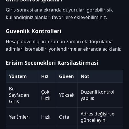
Giris sonrasi ana ekranda duyurulari gorebilir, sik
kullandiginiz alanlari favorilere ekleyebilirsiniz.
Guvenlik Kontrolleri
Hesap guvenligi icin zaman zaman ek dogrulama
adimlari istenebilir; yonlendirmeler ekranda aciklanir.
Erisim Secenekleri Karsilastirmasi
Yöntem
Hız
Güven
Not
Bu
Çok
Düzenli kontrol
Sayfadan
Yüksek
Hızlı
yapılır.
Giris
Adres değişirse
Yer İmleri
Hızlı
Orta
güncelleyin.