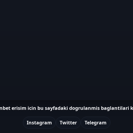
bet erisim icin bu sayfadaki dogrulanmis baglantilari kul
Instagram
Twitter
Telegram