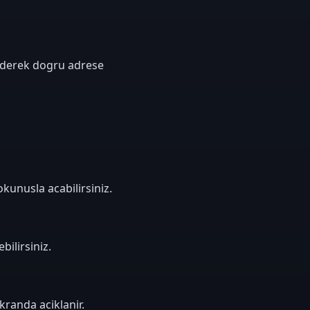
 ederek dogru adrese
kunusla acabilirsiniz.
bilirsiniz.
randa aciklanir.