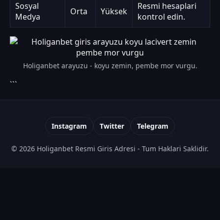
Sosyal
Resmi hesaplari
Orta
Yüksek
Medya
kontrol edin.
Holiganbet arayuzu - koyu zemin, pembe mor vurgu.
```
Instagram
Twitter
Telegram
© 2026 Holiganbet Resmi Giris Adresi - Tum Haklari Saklidir.