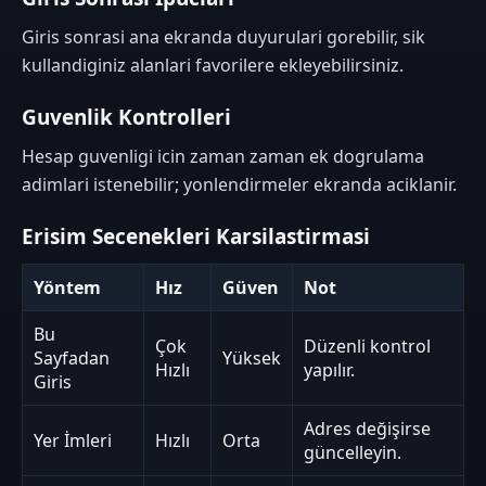
Giris sonrasi ana ekranda duyurulari gorebilir, sik
kullandiginiz alanlari favorilere ekleyebilirsiniz.
Guvenlik Kontrolleri
Hesap guvenligi icin zaman zaman ek dogrulama
adimlari istenebilir; yonlendirmeler ekranda aciklanir.
Erisim Secenekleri Karsilastirmasi
Yöntem
Hız
Güven
Not
Bu
Çok
Düzenli kontrol
Sayfadan
Yüksek
Hızlı
yapılır.
Giris
Adres değişirse
Yer İmleri
Hızlı
Orta
güncelleyin.