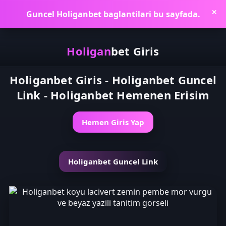
Guncel Holiganbet baglantilari bu sayfada.
✕
Holigan
bet
Giris
Holiganbet Giris - Holiganbet Guncel
Link - Holiganbet Hemenen Erisim
Hemen Giris Yap
Holiganbet Guncel Link