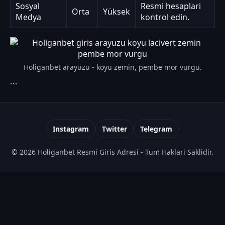
Sosyal
Resmi hesaplari
Orta
Yüksek
Medya
kontrol edin.
Holiganbet arayuzu - koyu zemin, pembe mor vurgu.
```
Instagram
Twitter
Telegram
© 2026 Holiganbet Resmi Giris Adresi - Tum Haklari Saklidir.