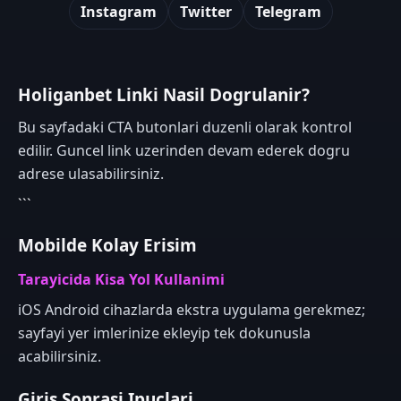
Instagram
Twitter
Telegram
Holiganbet Linki Nasil Dogrulanir?
Bu sayfadaki CTA butonlari duzenli olarak kontrol
edilir. Guncel link uzerinden devam ederek dogru
adrese ulasabilirsiniz.
```
Mobilde Kolay Erisim
Tarayicida Kisa Yol Kullanimi
iOS Android cihazlarda ekstra uygulama gerekmez;
sayfayi yer imlerinize ekleyip tek dokunusla
acabilirsiniz.
Giris Sonrasi Ipuclari