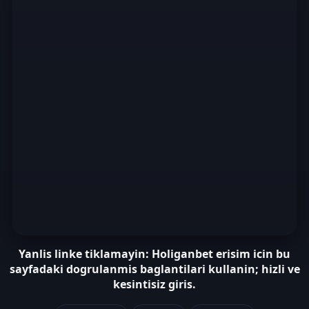
Yanlis linke tiklamayin: Holiganbet erisim icin bu
sayfadaki dogrulanmis baglantilari kullanin; hizli ve
kesintisiz giris.