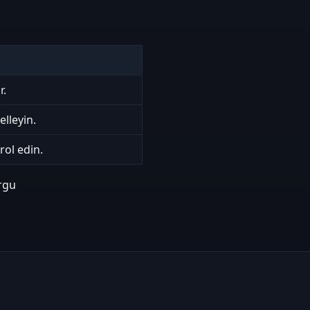
r.
lleyin.
rol edin.