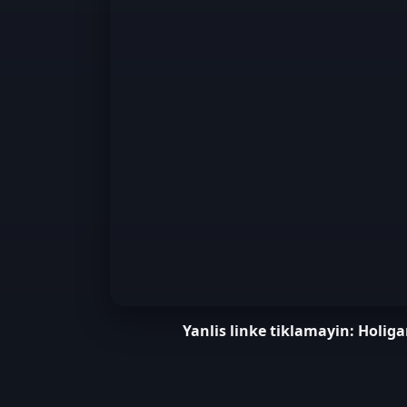
Yanlis linke tiklamayin: Holigan