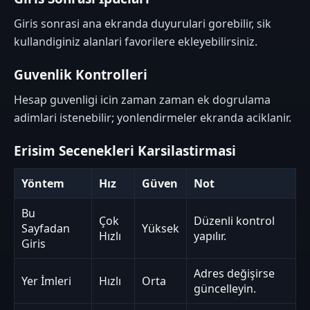
Giris sonrasi ana ekranda duyurulari gorebilir, sik
kullandiginiz alanlari favorilere ekleyebilirsiniz.
Guvenlik Kontrolleri
Hesap guvenligi icin zaman zaman ek dogrulama
adimlari istenebilir; yonlendirmeler ekranda aciklanir.
Erisim Secenekleri Karsilastirmasi
Yöntem
Hız
Güven
Not
Bu
Çok
Düzenli kontrol
Sayfadan
Yüksek
Hızlı
yapılır.
Giris
Adres değişirse
Yer İmleri
Hızlı
Orta
güncelleyin.