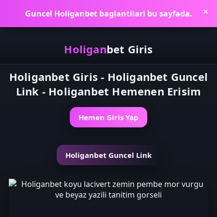
Guncel Holiganbet baglantilari bu sayfada.
✕
Holigan
bet
Giris
Holiganbet Giris - Holiganbet Guncel
Link - Holiganbet Hemenen Erisim
Hemen Giris Yap
Holiganbet Guncel Link