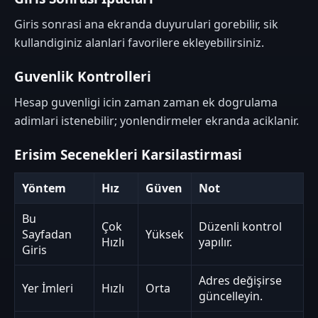
Giris sonrasi ana ekranda duyurulari gorebilir, sik
kullandiginiz alanlari favorilere ekleyebilirsiniz.
Guvenlik Kontrolleri
Hesap guvenligi icin zaman zaman ek dogrulama
adimlari istenebilir; yonlendirmeler ekranda aciklanir.
Erisim Secenekleri Karsilastirmasi
Yöntem
Hız
Güven
Not
Bu
Çok
Düzenli kontrol
Sayfadan
Yüksek
Hızlı
yapılır.
Giris
Adres değişirse
Yer İmleri
Hızlı
Orta
güncelleyin.