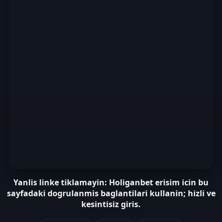
Yanlis linke tiklamayin: Holiganbet erisim icin bu
sayfadaki dogrulanmis baglantilari kullanin; hizli ve
kesintisiz giris.