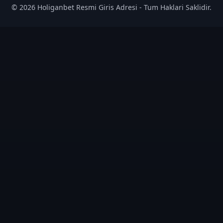
© 2026 Holiganbet Resmi Giris Adresi - Tum Haklari Saklidir.