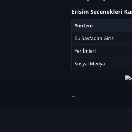
Erisim Secenekleri Ka
Yöntem
Bu Sayfadan Giris
Yer İmleri
Sosyal Medya
```