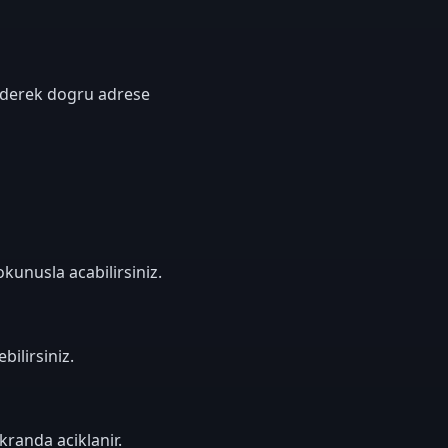
 ederek dogru adrese
kunusla acabilirsiniz.
bilirsiniz.
randa aciklanir.