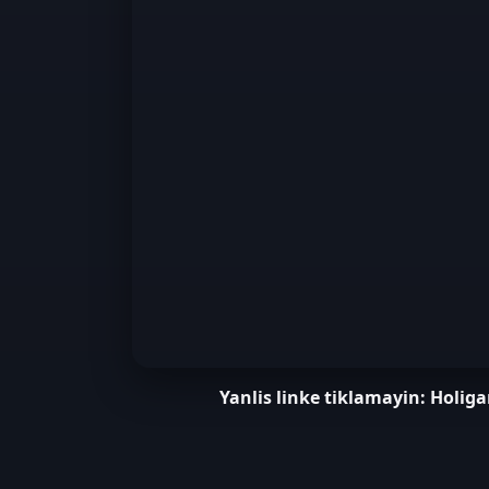
Yanlis linke tiklamayin: Holigan