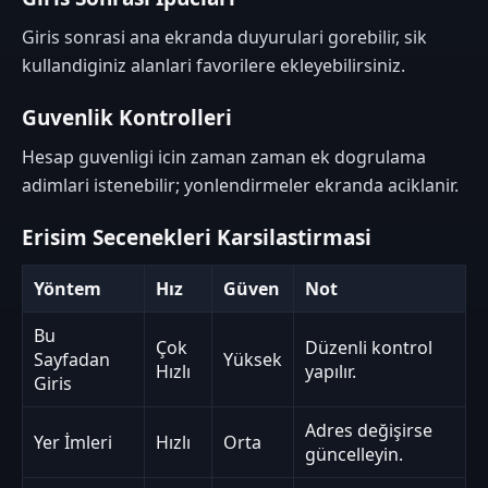
Giris sonrasi ana ekranda duyurulari gorebilir, sik
kullandiginiz alanlari favorilere ekleyebilirsiniz.
Guvenlik Kontrolleri
Hesap guvenligi icin zaman zaman ek dogrulama
adimlari istenebilir; yonlendirmeler ekranda aciklanir.
Erisim Secenekleri Karsilastirmasi
Yöntem
Hız
Güven
Not
Bu
Çok
Düzenli kontrol
Sayfadan
Yüksek
Hızlı
yapılır.
Giris
Adres değişirse
Yer İmleri
Hızlı
Orta
güncelleyin.