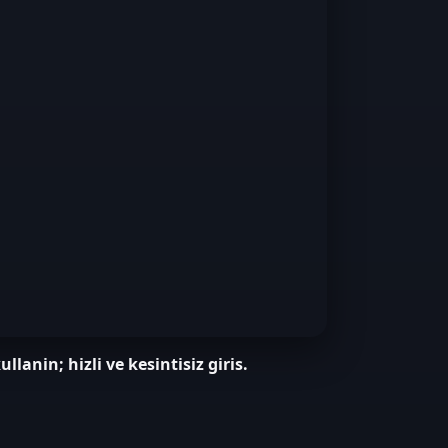
lanin; hizli ve kesintisiz giris.