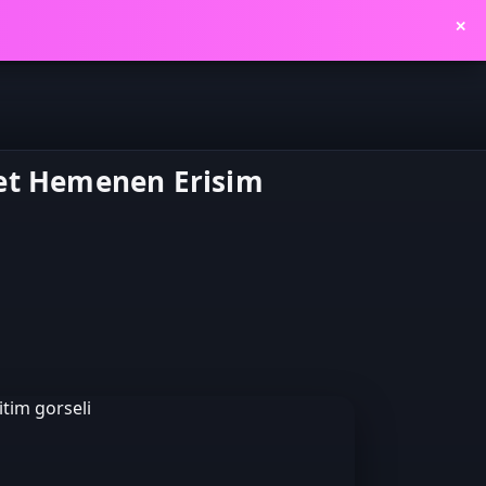
✕
bet Hemenen Erisim