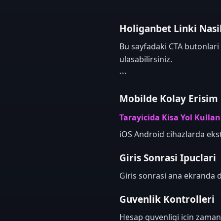
Holiganbet Linki Nasi
Bu sayfadaki CTA butonlari
ulasabilirsiniz.
```
Mobilde Kolay Erisim
Tarayicida Kisa Yol Kulla
iOS Android cihazlarda ekst
Giris Sonrasi Ipuclari
Giris sonrasi ana ekranda duy
Guvenlik Kontrolleri
Hesap guvenligi icin zaman