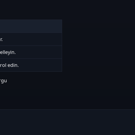
r.
lleyin.
rol edin.