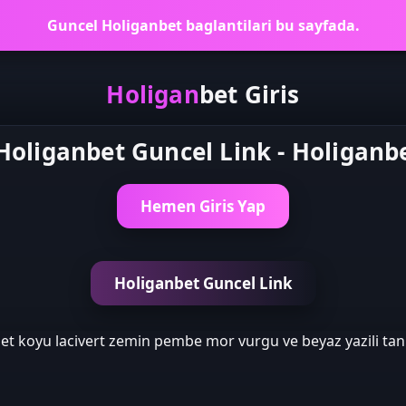
Guncel Holiganbet baglantilari bu sayfada.
Holigan
bet
Giris
- Holiganbet Guncel Link - Holigan
Hemen Giris Yap
Holiganbet Guncel Link