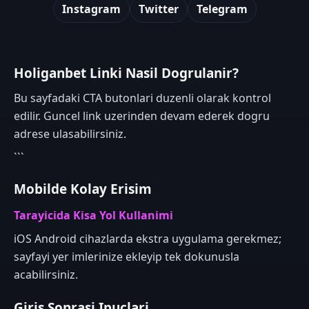
Instagram
Twitter
Telegram
Holiganbet Linki Nasil Dogrulanir?
Bu sayfadaki CTA butonlari duzenli olarak kontrol
edilir. Guncel link uzerinden devam ederek dogru
adrese ulasabilirsiniz.
```
Mobilde Kolay Erisim
Tarayicida Kisa Yol Kullanimi
iOS Android cihazlarda ekstra uygulama gerekmez;
sayfayi yer imlerinize ekleyip tek dokunusla
acabilirsiniz.
Giris Sonrasi Ipuclari