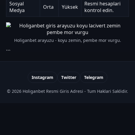
Sosyal
Resmi hesaplari
Orta
Yüksek
Medya
kontrol edin.
Holiganbet arayuzu - koyu zemin, pembe mor vurgu.
```
Instagram
Twitter
Telegram
© 2026 Holiganbet Resmi Giris Adresi - Tum Haklari Saklidir.