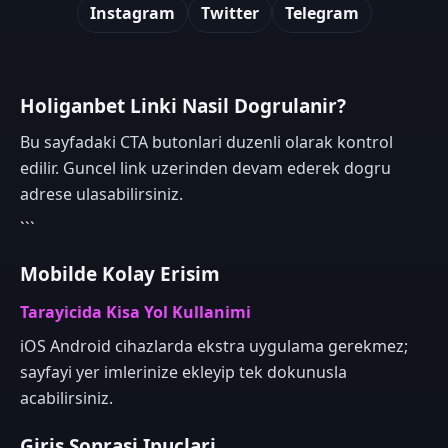
Instagram
Twitter
Telegram
Holiganbet Linki Nasil Dogrulanir?
Bu sayfadaki CTA butonlari duzenli olarak kontrol
edilir. Guncel link uzerinden devam ederek dogru
adrese ulasabilirsiniz.
```
Mobilde Kolay Erisim
Tarayicida Kisa Yol Kullanimi
iOS Android cihazlarda ekstra uygulama gerekmez;
sayfayi yer imlerinize ekleyip tek dokunusla
acabilirsiniz.
Giris Sonrasi Ipuclari