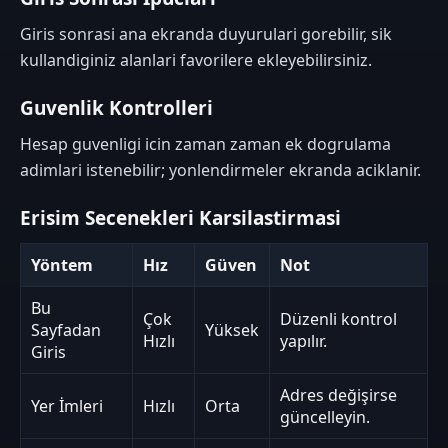
Giris sonrasi ana ekranda duyurulari gorebilir, sik
kullandiginiz alanlari favorilere ekleyebilirsiniz.
Guvenlik Kontrolleri
Hesap guvenligi icin zaman zaman ek dogrulama
adimlari istenebilir; yonlendirmeler ekranda aciklanir.
Erisim Secenekleri Karsilastirmasi
Yöntem
Hız
Güven
Not
Bu
Çok
Düzenli kontrol
Sayfadan
Yüksek
Hızlı
yapılır.
Giris
Adres değişirse
Yer İmleri
Hızlı
Orta
güncelleyin.