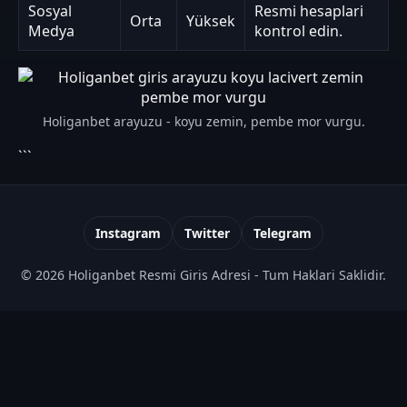
Sosyal
Resmi hesaplari
Orta
Yüksek
Medya
kontrol edin.
Holiganbet arayuzu - koyu zemin, pembe mor vurgu.
```
Instagram
Twitter
Telegram
© 2026 Holiganbet Resmi Giris Adresi - Tum Haklari Saklidir.