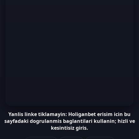
Yanlis linke tiklamayin: Holiganbet erisim icin bu
sayfadaki dogrulanmis baglantilari kullanin; hizli ve
kesintisiz giris.