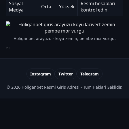
Sosyal
Resmi hesaplari
Orta
Yüksek
Medya
kontrol edin.
Holiganbet arayuzu - koyu zemin, pembe mor vurgu.
```
Instagram
Twitter
Telegram
© 2026 Holiganbet Resmi Giris Adresi - Tum Haklari Saklidir.