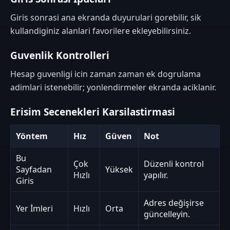
Giris sonrasi ana ekranda duyurulari gorebilir, sik
kullandiginiz alanlari favorilere ekleyebilirsiniz.
Guvenlik Kontrolleri
Hesap guvenligi icin zaman zaman ek dogrulama
adimlari istenebilir; yonlendirmeler ekranda aciklanir.
Erisim Secenekleri Karsilastirmasi
Yöntem
Hız
Güven
Not
Bu
Çok
Düzenli kontrol
Sayfadan
Yüksek
Hızlı
yapılır.
Giris
Adres değişirse
Yer İmleri
Hızlı
Orta
güncelleyin.