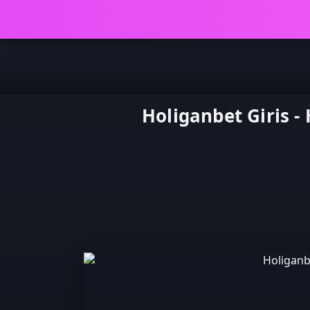
Holiganbet Giris 