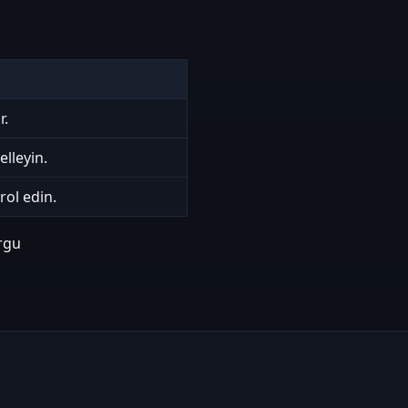
r.
lleyin.
rol edin.