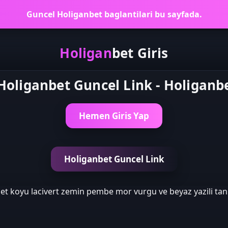
Guncel Holiganbet baglantilari bu sayfada.
Holigan
bet
Giris
- Holiganbet Guncel Link - Holigan
Hemen Giris Yap
Holiganbet Guncel Link