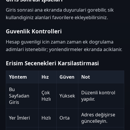
Giris sonrasi ana ekranda duyurulari gorebilir, sik
kullandiginiz alanlari favorilere ekleyebilirsiniz.
Guvenlik Kontrolleri
Hesap guvenligi icin zaman zaman ek dogrulama
adimlari istenebilir; yonlendirmeler ekranda aciklanir.
Erisim Secenekleri Karsilastirmasi
Yöntem
Hız
Güven
Not
Bu
Çok
Düzenli kontrol
Sayfadan
Yüksek
Hızlı
yapılır.
Giris
Adres değişirse
Yer İmleri
Hızlı
Orta
güncelleyin.