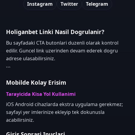
Instagram
Twitter
Telegram
Holiganbet Linki Nasil Dogrulanir?
Bu sayfadaki CTA butonlari duzenli olarak kontrol
edilir. Guncel link uzerinden devam ederek dogru
adrese ulasabilirsiniz.
```
Mobilde Kolay Erisim
Tarayicida Kisa Yol Kullanimi
iOS Android cihazlarda ekstra uygulama gerekmez;
sayfayi yer imlerinize ekleyip tek dokunusla
acabilirsiniz.
Giris Sonrasi Ipuclari