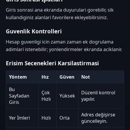
Giris sonrasi ana ekranda duyurulari gorebilir, sik
kullandiginiz alanlari favorilere ekleyebilirsiniz.
Guvenlik Kontrolleri
Hesap guvenligi icin zaman zaman ek dogrulama
adimlari istenebilir; yonlendirmeler ekranda aciklanir.
Erisim Secenekleri Karsilastirmasi
Yöntem
Hız
Güven
Not
Bu
Çok
Düzenli kontrol
Sayfadan
Yüksek
Hızlı
yapılır.
Giris
Adres değişirse
Yer İmleri
Hızlı
Orta
güncelleyin.