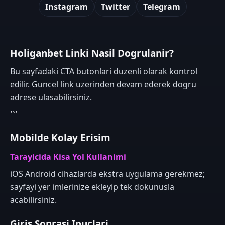
Instagram
Twitter
Telegram
Holiganbet Linki Nasil Dogrulanir?
Bu sayfadaki CTA butonlari duzenli olarak kontrol
edilir. Guncel link uzerinden devam ederek dogru
adrese ulasabilirsiniz.
```
Mobilde Kolay Erisim
Tarayicida Kisa Yol Kullanimi
iOS Android cihazlarda ekstra uygulama gerekmez;
sayfayi yer imlerinize ekleyip tek dokunusla
acabilirsiniz.
Giris Sonrasi Ipuclari