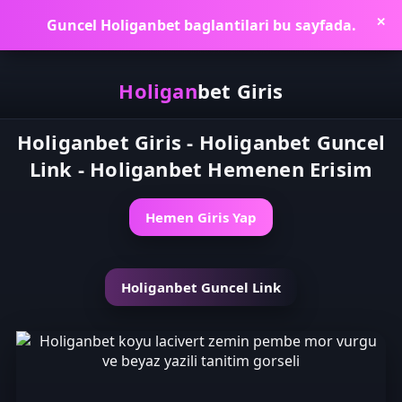
Guncel Holiganbet baglantilari bu sayfada.
✕
Holigan
bet
Giris
Holiganbet Giris - Holiganbet Guncel
Link - Holiganbet Hemenen Erisim
Hemen Giris Yap
Holiganbet Guncel Link