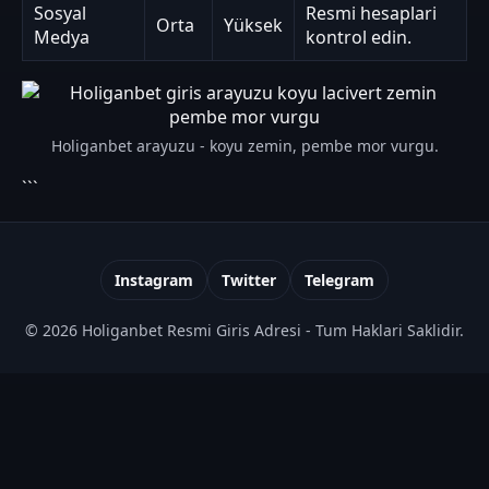
Sosyal
Resmi hesaplari
Orta
Yüksek
Medya
kontrol edin.
Holiganbet arayuzu - koyu zemin, pembe mor vurgu.
```
Instagram
Twitter
Telegram
© 2026 Holiganbet Resmi Giris Adresi - Tum Haklari Saklidir.