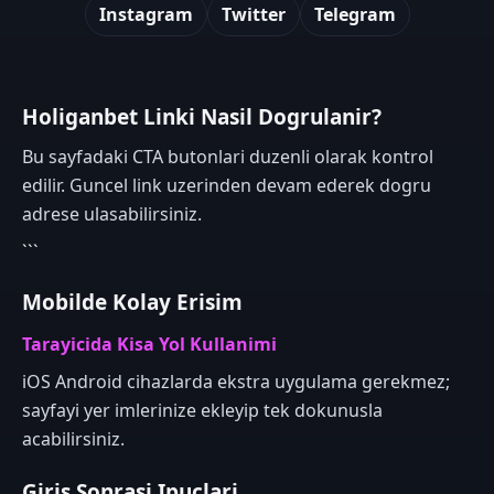
Instagram
Twitter
Telegram
Holiganbet Linki Nasil Dogrulanir?
Bu sayfadaki CTA butonlari duzenli olarak kontrol
edilir. Guncel link uzerinden devam ederek dogru
adrese ulasabilirsiniz.
```
Mobilde Kolay Erisim
Tarayicida Kisa Yol Kullanimi
iOS Android cihazlarda ekstra uygulama gerekmez;
sayfayi yer imlerinize ekleyip tek dokunusla
acabilirsiniz.
Giris Sonrasi Ipuclari