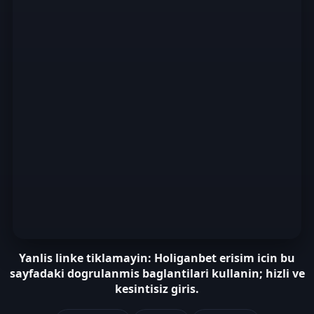
Yanlis linke tiklamayin: Holiganbet erisim icin bu
sayfadaki dogrulanmis baglantilari kullanin; hizli ve
kesintisiz giris.