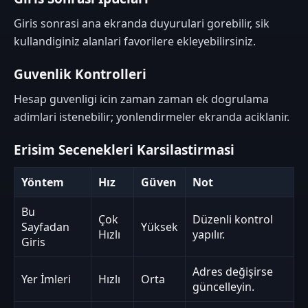
Giris sonrasi ana ekranda duyurulari gorebilir, sik
kullandiginiz alanlari favorilere ekleyebilirsiniz.
Guvenlik Kontrolleri
Hesap guvenligi icin zaman zaman ek dogrulama
adimlari istenebilir; yonlendirmeler ekranda aciklanir.
Erisim Secenekleri Karsilastirmasi
Yöntem
Hız
Güven
Not
Bu
Çok
Düzenli kontrol
Sayfadan
Yüksek
Hızlı
yapılır.
Giris
Adres değişirse
Yer İmleri
Hızlı
Orta
güncelleyin.