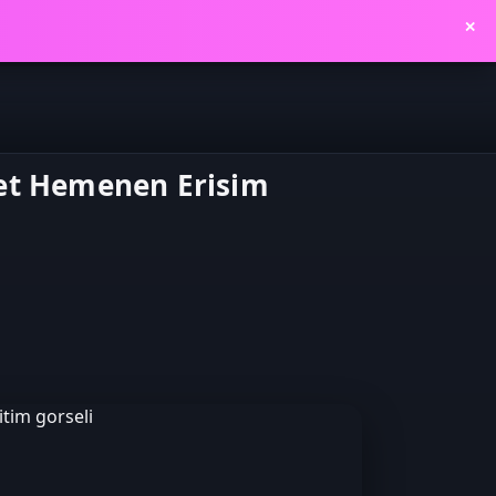
✕
bet Hemenen Erisim