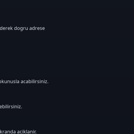
 ederek dogru adrese
kunusla acabilirsiniz.
bilirsiniz.
randa aciklanir.