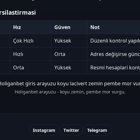
rsilastirmasi
Hız
Güven
Not
Çok Hızlı
Yüksek
Düzenli kontrol yapılı
Hızlı
Orta
Adres değişirse günce
Orta
Yüksek
Resmi hesaplari kont
Holiganbet arayuzu - koyu zemin, pembe mor vurgu.
Instagram
Twitter
Telegram