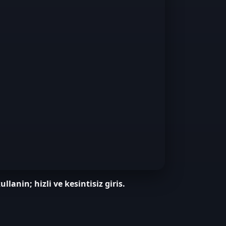
lanin; hizli ve kesintisiz giris.