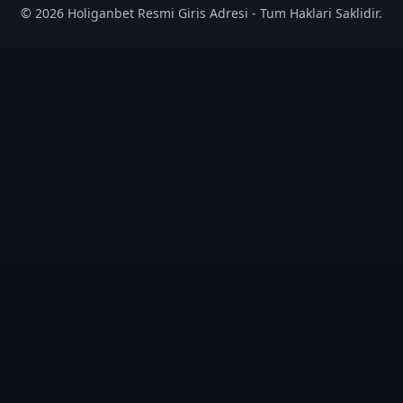
© 2026 Holiganbet Resmi Giris Adresi - Tum Haklari Saklidir.