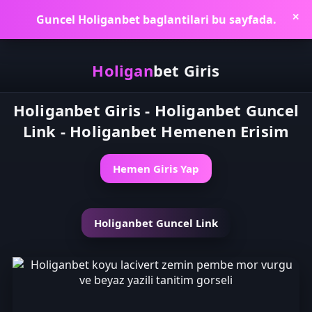
Guncel Holiganbet baglantilari bu sayfada.
✕
Holigan
bet
Giris
Holiganbet Giris - Holiganbet Guncel
Link - Holiganbet Hemenen Erisim
Hemen Giris Yap
Holiganbet Guncel Link