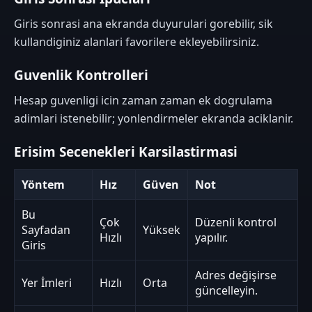
Giris sonrasi ana ekranda duyurulari gorebilir, sik
kullandiginiz alanlari favorilere ekleyebilirsiniz.
Guvenlik Kontrolleri
Hesap guvenligi icin zaman zaman ek dogrulama
adimlari istenebilir; yonlendirmeler ekranda aciklanir.
Erisim Secenekleri Karsilastirmasi
Yöntem
Hız
Güven
Not
Bu
Çok
Düzenli kontrol
Sayfadan
Yüksek
Hızlı
yapılır.
Giris
Adres değişirse
Yer İmleri
Hızlı
Orta
güncelleyin.