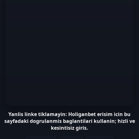
Yanlis linke tiklamayin: Holiganbet erisim icin bu
sayfadaki dogrulanmis baglantilari kullanin; hizli ve
kesintisiz giris.