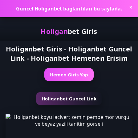
Guncel Holiganbet baglantilari bu sayfada.
✕
Holigan
bet
Giris
Holiganbet Giris - Holiganbet Guncel
Link - Holiganbet Hemenen Erisim
Hemen Giris Yap
Holiganbet Guncel Link