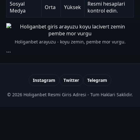
Sosyal
Resmi hesaplari
Orta
Yüksek
Medya
kontrol edin.
Holiganbet arayuzu - koyu zemin, pembe mor vurgu.
```
Instagram
Twitter
Telegram
© 2026 Holiganbet Resmi Giris Adresi - Tum Haklari Saklidir.