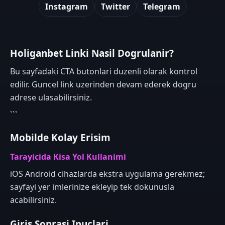
Instagram
Twitter
Telegram
Holiganbet Linki Nasil Dogrulanir?
Bu sayfadaki CTA butonlari duzenli olarak kontrol
edilir. Guncel link uzerinden devam ederek dogru
adrese ulasabilirsiniz.
```
Mobilde Kolay Erisim
Tarayicida Kisa Yol Kullanimi
iOS Android cihazlarda ekstra uygulama gerekmez;
sayfayi yer imlerinize ekleyip tek dokunusla
acabilirsiniz.
Giris Sonrasi Ipuclari