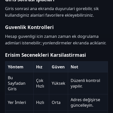
Giris sonrasi ana ekranda duyurulari gorebilir, sik
kullandiginiz alanlari favorilere ekleyebilirsiniz.
Guvenlik Kontrolleri
Hesap guvenligi icin zaman zaman ek dogrulama
adimlari istenebilir; yonlendirmeler ekranda aciklanir.
Erisim Secenekleri Karsilastirmasi
Yöntem
Hız
Güven
Not
Bu
Çok
Düzenli kontrol
Sayfadan
Yüksek
Hızlı
yapılır.
Giris
Adres değişirse
Yer İmleri
Hızlı
Orta
güncelleyin.