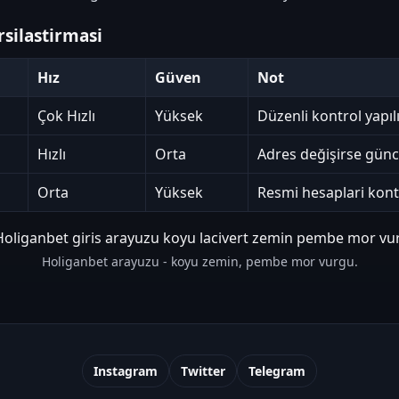
rsilastirmasi
Hız
Güven
Not
Çok Hızlı
Yüksek
Düzenli kontrol yapılı
Hızlı
Orta
Adres değişirse günce
Orta
Yüksek
Resmi hesaplari kont
Holiganbet arayuzu - koyu zemin, pembe mor vurgu.
Instagram
Twitter
Telegram