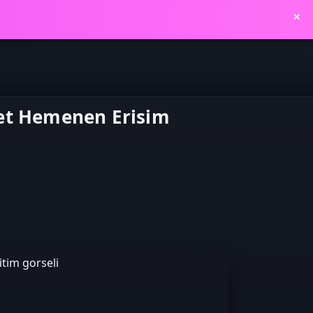
✕
bet Hemenen Erisim