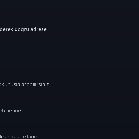
 ederek dogru adrese
kunusla acabilirsiniz.
bilirsiniz.
randa aciklanir.