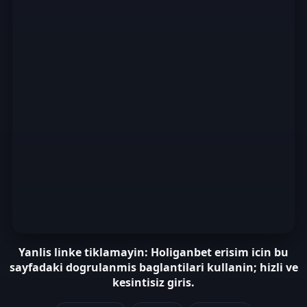
Yanlis linke tiklamayin: Holiganbet erisim icin bu
sayfadaki dogrulanmis baglantilari kullanin; hizli ve
kesintisiz giris.