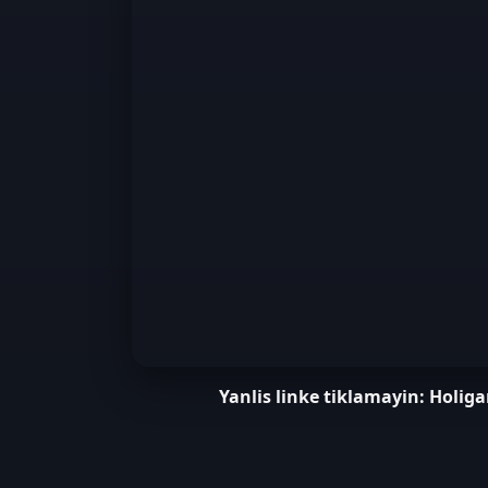
Yanlis linke tiklamayin: Holigan