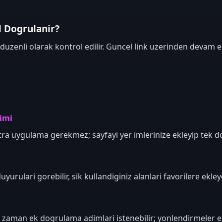
l Dogrulanir?
 duzenli olarak kontrol edilir. Guncel link uzerinden devam
nimi
ra uygulama gerekmez; sayfayi yer imlerinize ekleyip tek do
urulari gorebilir, sik kullandiginiz alanlari favorilere ekleye
 zaman ek dogrulama adimlari istenebilir; yonlendirmeler ek