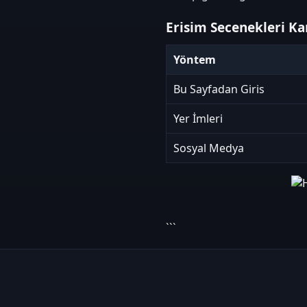
Erisim Secenekleri Ka
Yöntem
Bu Sayfadan Giris
Yer İmleri
Sosyal Medya
```