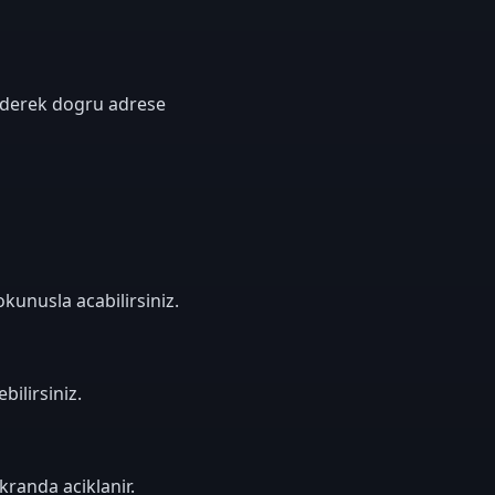
 ederek dogru adrese
kunusla acabilirsiniz.
bilirsiniz.
randa aciklanir.