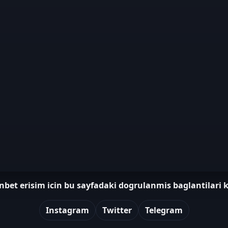
bet erisim icin bu sayfadaki dogrulanmis baglantilari kul
Instagram
Twitter
Telegram