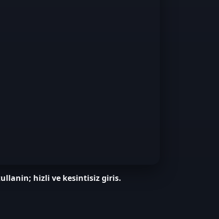
lanin; hizli ve kesintisiz giris.