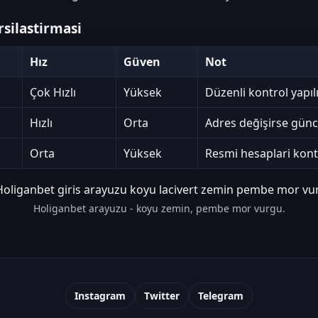
rsilastirmasi
Hız
Güven
Not
Çok Hızlı
Yüksek
Düzenli kontrol yapılı
Hızlı
Orta
Adres değişirse günce
Orta
Yüksek
Resmi hesaplari kont
Holiganbet arayuzu - koyu zemin, pembe mor vurgu.
Instagram
Twitter
Telegram