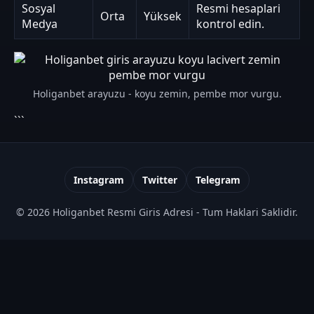
Sosyal
Resmi hesaplari
Orta
Yüksek
Medya
kontrol edin.
Holiganbet arayuzu - koyu zemin, pembe mor vurgu.
```
Instagram
Twitter
Telegram
© 2026 Holiganbet Resmi Giris Adresi - Tum Haklari Saklidir.