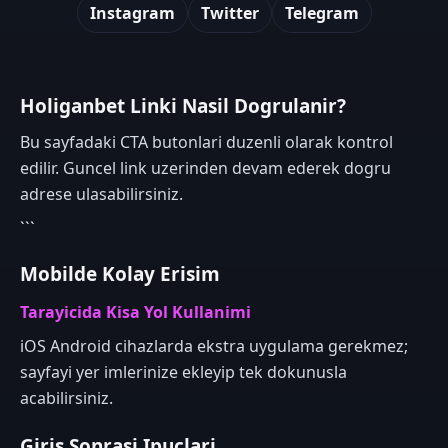
Instagram
Twitter
Telegram
Holiganbet Linki Nasil Dogrulanir?
Bu sayfadaki CTA butonlari duzenli olarak kontrol
edilir. Guncel link uzerinden devam ederek dogru
adrese ulasabilirsiniz.
```
Mobilde Kolay Erisim
Tarayicida Kisa Yol Kullanimi
iOS Android cihazlarda ekstra uygulama gerekmez;
sayfayi yer imlerinize ekleyip tek dokunusla
acabilirsiniz.
Giris Sonrasi Ipuclari