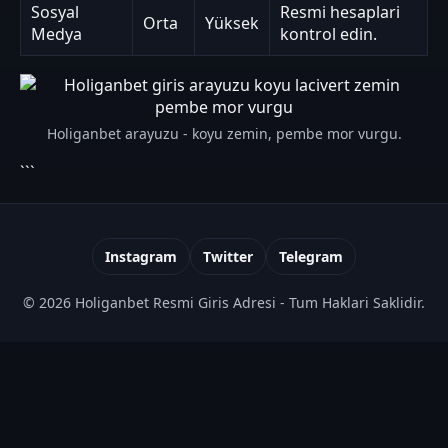
Sosyal
Resmi hesaplari
Orta
Yüksek
Medya
kontrol edin.
Holiganbet arayuzu - koyu zemin, pembe mor vurgu.
```
Instagram
Twitter
Telegram
© 2026 Holiganbet Resmi Giris Adresi - Tum Haklari Saklidir.