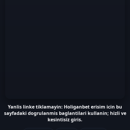
Yanlis linke tiklamayin: Holiganbet erisim icin bu
sayfadaki dogrulanmis baglantilari kullanin; hizli ve
kesintisiz giris.