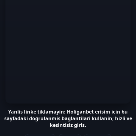
Yanlis linke tiklamayin: Holiganbet erisim icin bu
sayfadaki dogrulanmis baglantilari kullanin; hizli ve
kesintisiz giris.