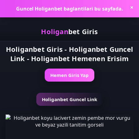
Guncel Holiganbet baglantilari bu sayfada.
✕
Holigan
bet
Giris
Holiganbet Giris - Holiganbet Guncel
Link - Holiganbet Hemenen Erisim
Hemen Giris Yap
Holiganbet Guncel Link