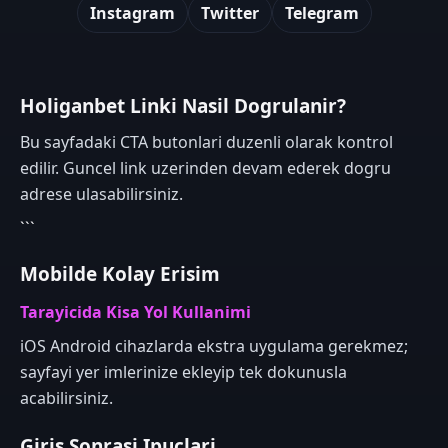
Instagram
Twitter
Telegram
Holiganbet Linki Nasil Dogrulanir?
Bu sayfadaki CTA butonlari duzenli olarak kontrol
edilir. Guncel link uzerinden devam ederek dogru
adrese ulasabilirsiniz.
```
Mobilde Kolay Erisim
Tarayicida Kisa Yol Kullanimi
iOS Android cihazlarda ekstra uygulama gerekmez;
sayfayi yer imlerinize ekleyip tek dokunusla
acabilirsiniz.
Giris Sonrasi Ipuclari