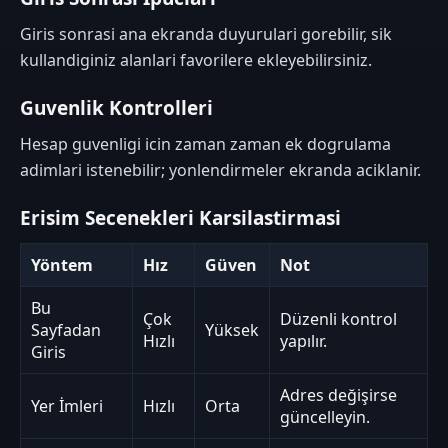
Giris sonrasi ana ekranda duyurulari gorebilir, sik
kullandiginiz alanlari favorilere ekleyebilirsiniz.
Guvenlik Kontrolleri
Hesap guvenligi icin zaman zaman ek dogrulama
adimlari istenebilir; yonlendirmeler ekranda aciklanir.
Erisim Secenekleri Karsilastirmasi
Yöntem
Hız
Güven
Not
Bu
Çok
Düzenli kontrol
Sayfadan
Yüksek
Hızlı
yapılır.
Giris
Adres değişirse
Yer İmleri
Hızlı
Orta
güncelleyin.