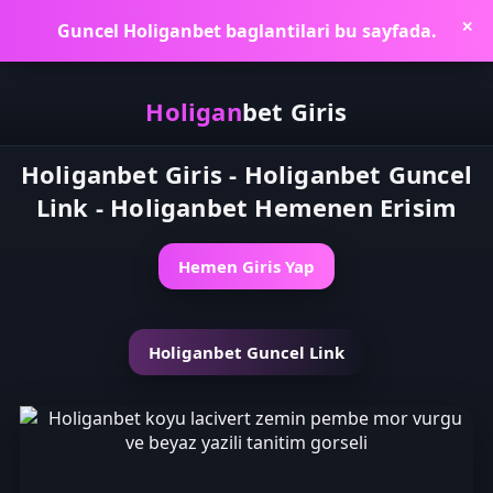
Guncel Holiganbet baglantilari bu sayfada.
✕
Holigan
bet
Giris
Holiganbet Giris - Holiganbet Guncel
Link - Holiganbet Hemenen Erisim
Hemen Giris Yap
Holiganbet Guncel Link