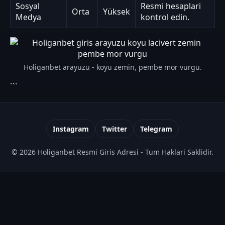
Sosyal
Resmi hesaplari
Orta
Yüksek
Medya
kontrol edin.
Holiganbet arayuzu - koyu zemin, pembe mor vurgu.
```
Instagram
Twitter
Telegram
© 2026 Holiganbet Resmi Giris Adresi - Tum Haklari Saklidir.