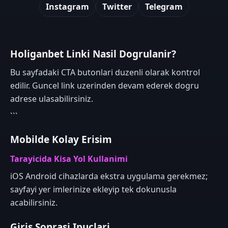
Instagram
Twitter
Telegram
Holiganbet Linki Nasil Dogrulanir?
Bu sayfadaki CTA butonlari duzenli olarak kontrol
edilir. Guncel link uzerinden devam ederek dogru
adrese ulasabilirsiniz.
```
Mobilde Kolay Erisim
Tarayicida Kisa Yol Kullanimi
iOS Android cihazlarda ekstra uygulama gerekmez;
sayfayi yer imlerinize ekleyip tek dokunusla
acabilirsiniz.
Giris Sonrasi Ipuclari