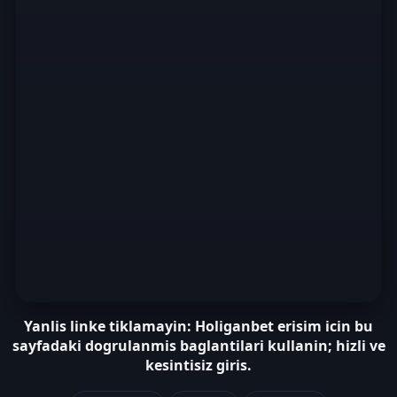
Yanlis linke tiklamayin: Holiganbet erisim icin bu
sayfadaki dogrulanmis baglantilari kullanin; hizli ve
kesintisiz giris.