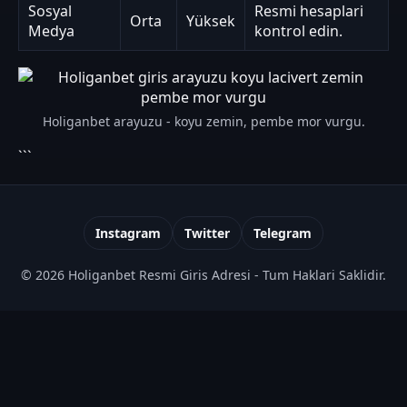
Sosyal
Resmi hesaplari
Orta
Yüksek
Medya
kontrol edin.
Holiganbet arayuzu - koyu zemin, pembe mor vurgu.
```
Instagram
Twitter
Telegram
© 2026 Holiganbet Resmi Giris Adresi - Tum Haklari Saklidir.