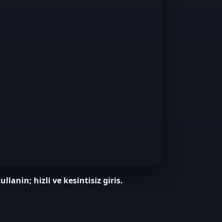
lanin; hizli ve kesintisiz giris.