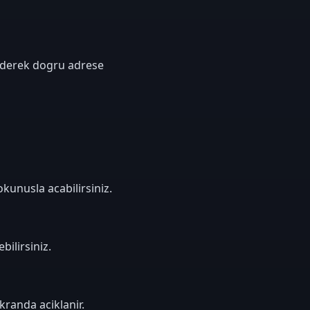
 ederek dogru adrese
kunusla acabilirsiniz.
bilirsiniz.
randa aciklanir.