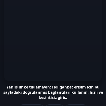
Yanlis linke tiklamayin: Holiganbet erisim icin bu
sayfadaki dogrulanmis baglantilari kullanin; hizli ve
kesintisiz giris.