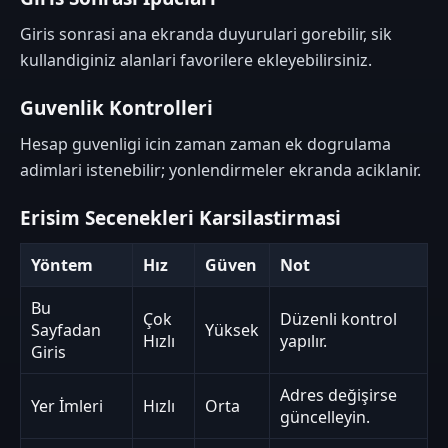
Giris sonrasi ana ekranda duyurulari gorebilir, sik
kullandiginiz alanlari favorilere ekleyebilirsiniz.
Guvenlik Kontrolleri
Hesap guvenligi icin zaman zaman ek dogrulama
adimlari istenebilir; yonlendirmeler ekranda aciklanir.
Erisim Secenekleri Karsilastirmasi
Yöntem
Hız
Güven
Not
Bu
Çok
Düzenli kontrol
Sayfadan
Yüksek
Hızlı
yapılır.
Giris
Adres değişirse
Yer İmleri
Hızlı
Orta
güncelleyin.